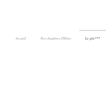
Accueil
Nos chambres d'Hôtes
Le gîte***
Notre gî
Notre gî