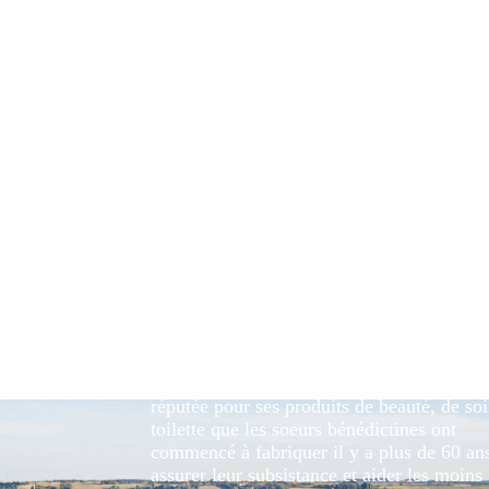
A découvrir
Située sur un promontoire rocheux domina
boucle de la Bouble dans le département d
l'Allier, l'abbaye de Chantelle a d'abord fai
du château des ducs de Bourbon, rasé par
Richelieu en 1635. Ainsi, Anne de Beauje
apres avoir “tenu” la France, se retire à Ch
avant d’y mourir en 1522 et d’être enterré
Souvigny. C'est en 1853 que l'église et les
bâtiments religieux ont été repris par une
communauté de Bénédictines pour y fonde
abbaye.
Aujourd'hui, l'abbaye de Chantelle est surt
réputée pour ses produits de beauté, de soi
toilette que les soeurs bénédictines ont
commencé à fabriquer il y a plus de 60 an
assurer leur subsistance et aider les moins