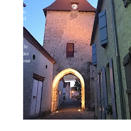
es de France,
éder ce label
fre de
isans d'art,
certs. Vous
le, visiter le
, vous balader
s puits, la tour
 maison du
es", la