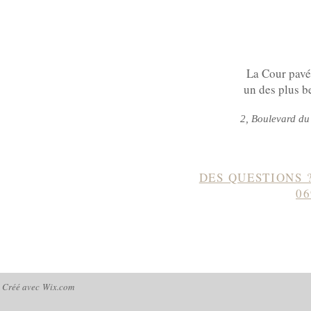
La Cour pavé
un des plus b
2, Boulevard 
DES QUESTIONS 
06
. Créé avec
Wix.com