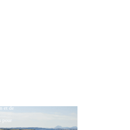
nt une
e
t partie
u,
antelle
e à
r une
out
n et de
s pour