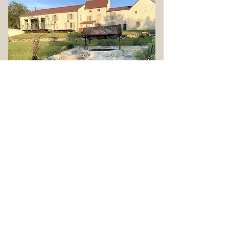
La Cour pavée se trouve à Charroux
un des plus beaux villages de France